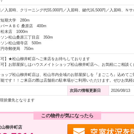
0円／入居時、クリーニング代55,000円／入居時、鍵代16,500円／入居時、Ｎサ
短期大学 280m
パーＡＢＣ 桑原店 400m
松末店 1000m
ソン松山桑原三丁目店 350m
ソン松山畑寺店 500m
円寺郵便局 750m
応可】★松山柳井町店へご来店をお待ちしております
応可】お部屋探しはハウスメイトショップ松山柳井町店へ、お気軽にご相談く
ショップ松山柳井町店は、松山市内全域のお部屋探しを『まごころ』込めてご
可能です！！ご来店の際は店舗前の駐車場がご利用いただけます。ぜひお気軽
次回の情報更新日
2026/08/13
現状優先となります
この物件が気になったら
松山柳井町店