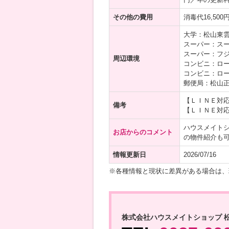
その他の費用
消毒代16,50
大学：松山東雲
スーパー：スー
スーパー：フジ
周辺環境
コンビニ：ロー
コンビニ：ロー
郵便局：松山正
【ＬＩＮＥ対
備考
【ＬＩＮＥ対
ハウスメイト
お店からのコメント
の物件紹介も
情報更新日
2026/07/16
※各種情報と現状に差異がある場合は、
株式会社ハウスメイトショップ 