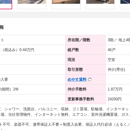
報
ート
所在階／階数
3階／ 地上4
（税込み）0.44万円
総戸数
46戸
現況
空室
取引形態
仲介(専任)
加入要
めやす賃料
約期間］2年
仲介手数料
1.87万円
更新事務手数料
24200円
室、シャワー、洗面台、バルコニー、収納、ゴミ置場、駐輪場、インターネッ
き場、当社管理物件、インターネット無料、エアコン、室外洗濯機置場、ガス
ット不可、楽器不可、連帯保証人不要＋制度入会要、保証人代行必須（えるく
料）