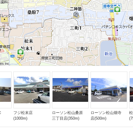
s Inc.
s Inc.
s Inc.
s Inc.
s Inc.
s Inc.
s Inc.
s Inc.
s Inc.
Ｃ
フジ松末店
ローソン松山桑原
ローソン松山畑寺
松
(1000m)
三丁目店(350m)
店(500m)
(