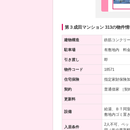
第３成田マンション 313の物件情
建物構造
鉄筋コンクリ
駐車場
有敷地内 料金
引き渡し
即
物件コード
18571
住宅保険
指定家財保険
契約
普通借家 ［契
更新料
給湯、ＢＴ同
設備
敷地内ゴミ置
2人不可、ペ
入居条件
円／年の更新