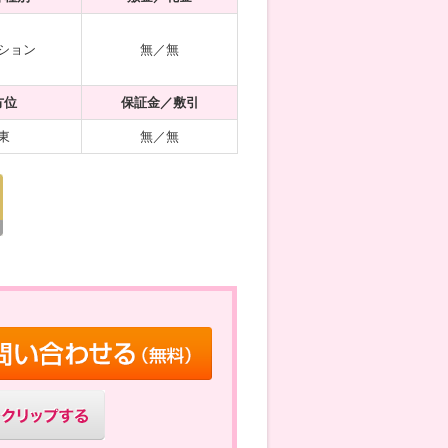
ション
無／無
方位
保証金／敷引
東
無／無