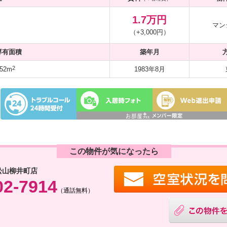
1.7万円
マン
（+3,000円）
専有面積
築年月
2
52m
1983年8月
この物件が気になったら
松山柳井町店
02-7914
（通話無料）