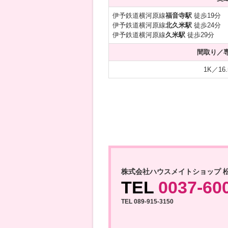
伊予鉄道横河原線
福音寺駅
徒歩19分
伊予鉄道横河原線
北久米駅
徒歩24分
伊予鉄道横河原線
久米駅
徒歩29分
間取り／
1K／16.
株式会社ハウスメイトショップ 
TEL
0037-60
TEL 089-915-3150