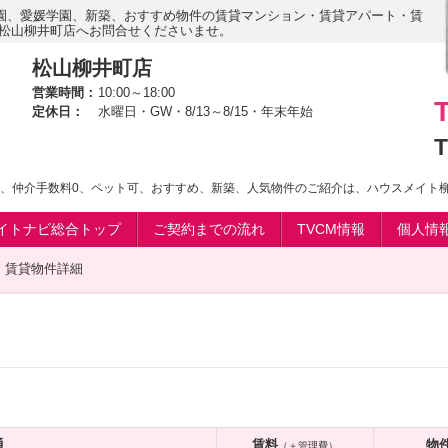
園、愛媛学園、新築、おすすめ物件の賃貸マンション・賃貸アパート・賃
 松山柳井町店へお問合せくださいませ。
松山柳井町店
営業時間：
10:00～18:00
定休日：
水曜日・GW・8/13～8/15・年末年始
T
0、仲介手数料0、ペット可、おすすめ、新築、人気物件のご紹介は、ハウスメイト柳
イトナビ総合トップ
ご契約までの流れ
TVCM情報
個人情
賃貸物件詳細
通
賃料
物
（＋管理費）