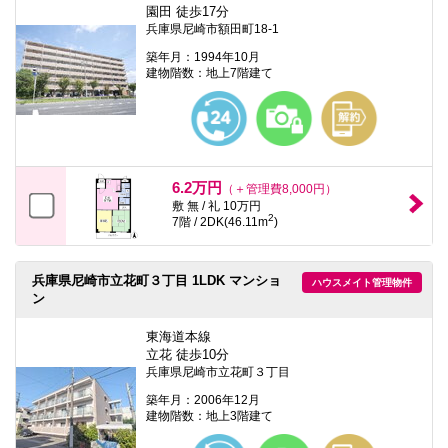
園田 徒歩17分
兵庫県尼崎市額田町18-1
築年月：1994年10月
建物階数：地上7階建て
6.2万円
（＋管理費8,000円）
敷 無 / 礼 10万円
2
7階 / 2DK(46.11m
)
兵庫県尼崎市立花町３丁目 1LDK マンショ
ハウスメイト管理物件
ン
東海道本線
立花 徒歩10分
兵庫県尼崎市立花町３丁目
築年月：2006年12月
建物階数：地上3階建て