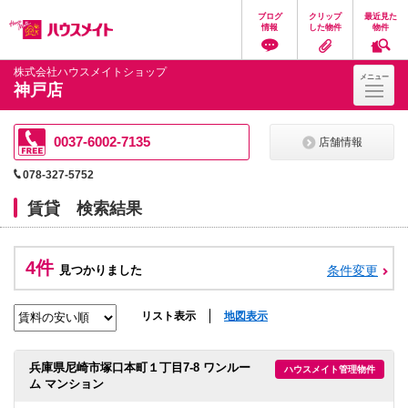
ペ
ペ
こ
こ
こ
ブログ
クリップ
最近見た
ー
ー
こ
こ
こ
情報
した物件
物件
ジ
ジ
か
か
か
の
内
ら
ら
ら
先
を
ヘ
本
フ
株式会社ハウスメイトショップ
メニュー
頭
移
ッ
文
ッ
神戸店
に
動
ダ
に
タ
な
す
情
な
情
り
る
報
り
報
ま
た
に
ま
に
0037-6002-7135
店舗情報
す。
め
な
す。
な
の
り
り
078-327-5752
リ
ま
ま
ン
す。
す。
賃貸 検索結果
ク
で
す。
ヘ
4件
ッ
見つかりました
条件変更
ダ
情
報
リスト表示
地図表示
に
移
動
兵庫県尼崎市塚口本町１丁目7-8 ワンルー
ハウスメイト管理物件
し
ム マンション
ま
す