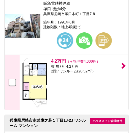
本
阪急電鉄神戸線
文
塚口 徒歩4分
に
兵庫県尼崎市塚口本町１丁目7-8
移
動
築年月：1991年6月
し
建物階数：地上4階建て
ま
す
フ
ッ
タ
情
報
4.2万円
（＋管理費4,000円）
に
敷 無 / 礼 4.2万円
移
2
2階 / ワンルーム(20.52m
)
動
し
ま
す
兵庫県尼崎市南武庫之荘１丁目13-23 ワンル
ハウスメイト管理物件
ーム マンション