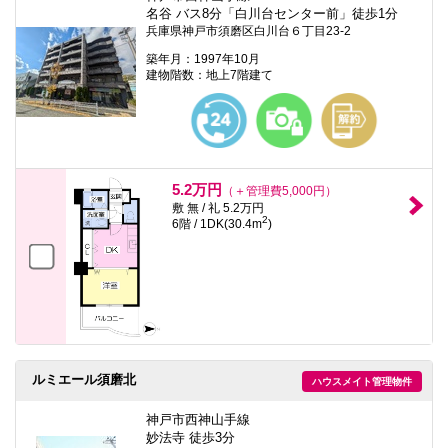
本
名谷 バス8分「白川台センター前」徒歩1分
文
兵庫県神戸市須磨区白川台６丁目23-2
に
移
築年月：1997年10月
動
建物階数：地上7階建て
し
ま
す
フ
ッ
タ
情
5.2万円
（＋管理費5,000円）
報
敷 無 / 礼 5.2万円
に
2
6階 / 1DK(30.4m
)
移
動
し
ま
す
ルミエール須磨北
ハウスメイト管理物件
神戸市西神山手線
妙法寺 徒歩3分