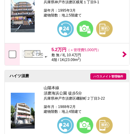
兵庫県神戸市須磨区横尾１丁目9-1
築年月：1995年3月
建物階数：地上5階建て
5.2万円
（＋管理費5,000円）
敷 無 / 礼 10.4万円
2
4階 / 1K(23.09m
)
ハイツ須磨
ハウスメイト管理物件
山陽本線
須磨海浜公園 徒歩5分
兵庫県神戸市須磨区磯馴町２丁目3-22
築年月：1988年2月
建物階数：地上4階建て