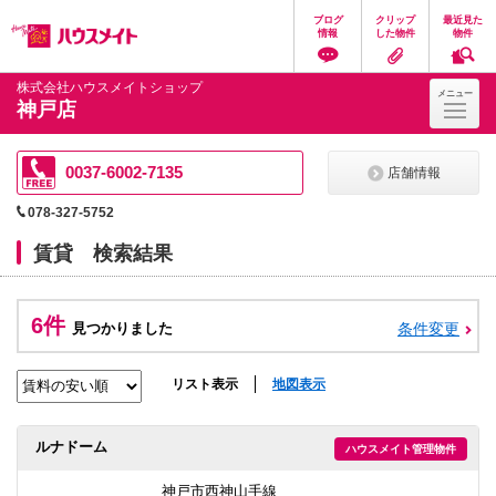
ペ
ペ
こ
こ
こ
ブログ
クリップ
最近見た
ー
ー
こ
こ
こ
情報
した物件
物件
ジ
ジ
か
か
か
の
内
ら
ら
ら
先
を
ヘ
本
フ
株式会社ハウスメイトショップ
メニュー
頭
移
ッ
文
ッ
神戸店
に
動
ダ
に
タ
な
す
情
な
情
り
る
報
り
報
ま
た
に
ま
に
0037-6002-7135
店舗情報
す。
め
な
す。
な
の
り
り
078-327-5752
リ
ま
ま
ン
す。
す。
賃貸 検索結果
ク
で
す。
ヘ
6件
ッ
見つかりました
条件変更
ダ
情
報
リスト表示
地図表示
に
移
動
ルナドーム
ハウスメイト管理物件
し
ま
す
神戸市西神山手線