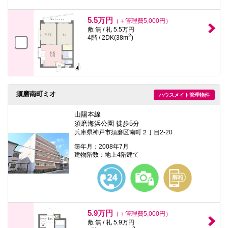
5.5万円
（＋管理費5,000円）
敷 無 / 礼 5.5万円
2
4階 / 2DK(38m
)
須磨南町ミオ
ハウスメイト管理物件
山陽本線
須磨海浜公園 徒歩5分
兵庫県神戸市須磨区南町２丁目2-20
築年月：2008年7月
建物階数：地上4階建て
5.9万円
（＋管理費5,000円）
敷 無 / 礼 5.9万円