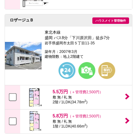
ロザージュＢ
ハウスメイト管理物件
東北本線
盛岡 バス8分「下川原沢田」徒歩7分
岩手県盛岡市太田５丁目11-35
築年月：2007年3月
建物階数：地上2階建て
5.5万円
（＋管理費2,500円）
敷 無 / 礼 無
2
2階 / 1LDK(34.78m
)
5.8万円
（＋管理費2,500円）
敷 無 / 礼 無
2
1階 / 1LDK(40.66m
)