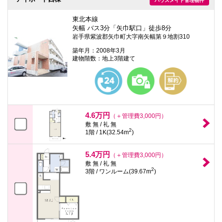
ハウスメイト管理物件
本
文
東北本線
に
移
矢幅 バス3分「矢巾駅口」徒歩8分
動
岩手県紫波郡矢巾町大字南矢幅第９地割310
し
築年月：2008年3月
ま
建物階数：地上3階建て
す
フ
ッ
タ
情
報
に
4.6万円
移
（＋管理費3,000円）
動
敷 無 / 礼 無
し
2
1階 / 1K(32.54m
)
ま
す
5.4万円
（＋管理費3,000円）
敷 無 / 礼 無
2
3階 / ワンルーム(39.67m
)