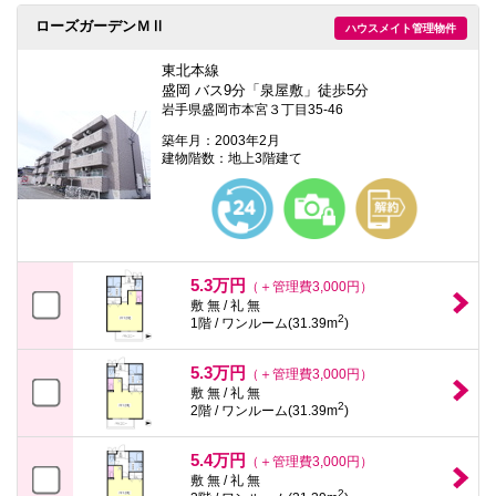
ローズガーデンＭⅡ
ハウスメイト管理物件
東北本線
盛岡 バス9分「泉屋敷」徒歩5分
岩手県盛岡市本宮３丁目35-46
築年月：2003年2月
建物階数：地上3階建て
5.3万円
（＋管理費3,000円）
敷 無 / 礼 無
2
1階 / ワンルーム(31.39m
)
5.3万円
（＋管理費3,000円）
敷 無 / 礼 無
2
2階 / ワンルーム(31.39m
)
5.4万円
（＋管理費3,000円）
敷 無 / 礼 無
2