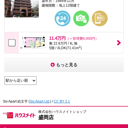
築年月：1984年12月
建物階数：地上12階建て
11.4万円
（＋管理費6,000円）
敷 22.8万円 / 礼 無
2
5階 / 3LDK(71.41m
)
もっと見る
Six Apart 絵文字
(
Six Apart,Ltd.
) /
CC BY 2.1
株式会社ハウスメイトショップ
盛岡店