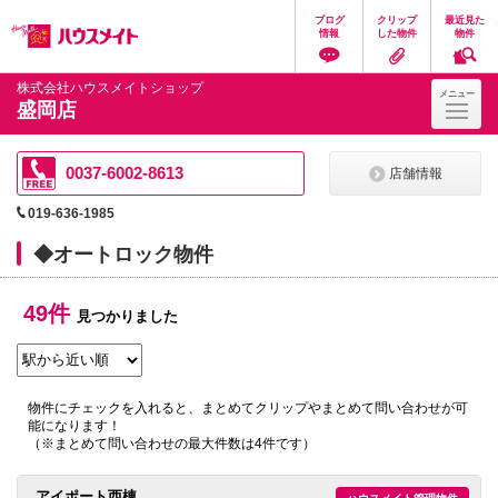
ペ
ペ
こ
こ
こ
ブログ
クリップ
最近見た
ー
ー
こ
こ
こ
情報
した物件
物件
ジ
ジ
か
か
か
の
内
ら
ら
ら
先
を
ヘ
本
フ
株式会社ハウスメイトショップ
メニュー
頭
移
ッ
文
ッ
盛岡店
に
動
ダ
に
タ
な
す
情
な
情
り
る
報
り
報
ま
た
に
ま
に
0037-6002-8613
店舗情報
す。
め
な
す。
な
の
り
り
019-636-1985
リ
ま
ま
ン
す。
す。
◆オートロック物件
ク
で
す。
49件
ヘ
見つかりました
ッ
ダ
情
報
に
物件にチェックを入れると、まとめてクリップやまとめて問い合わせが可
移
能になります！
動
（※まとめて問い合わせの最大件数は4件です）
し
ま
す
アイポート西棟