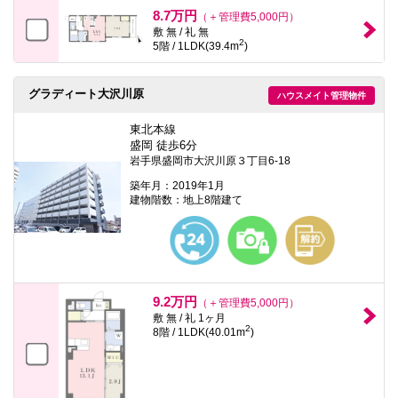
8.7万円
（＋管理費5,000円）
敷 無 / 礼 無
2
5階 / 1LDK(39.4m
)
グラディート大沢川原
ハウスメイト管理物件
東北本線
盛岡 徒歩6分
岩手県盛岡市大沢川原３丁目6-18
築年月：2019年1月
建物階数：地上8階建て
9.2万円
（＋管理費5,000円）
敷 無 / 礼 1ヶ月
2
8階 / 1LDK(40.01m
)