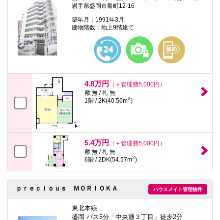
岩手県盛岡市肴町12-16
築年月：1991年3月
建物階数：地上9階建て
4.8万円
（＋管理費5,000円）
敷 無 / 礼 無
2
1階 / 2K(40.56m
)
5.4万円
（＋管理費5,000円）
敷 無 / 礼 無
2
6階 / 2DK(54.57m
)
ｐｒｅｃｉｏｕｓ ＭＯＲＩＯＫＡ
ハウスメイト管理物件
東北本線
盛岡 バス5分「中央通３丁目」徒歩2分