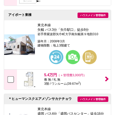
アイポート東棟
ハウスメイト管理物件
東北本線
矢幅 バス3分「矢巾駅口」徒歩8分
岩手県紫波郡矢巾町大字南矢幅第９地割310
築年月：2008年3月
建物階数：地上3階建て
5.4万円
（＋管理費3,000円）
敷 無 / 礼 無
2
3階 / ワンルーム(39.67m
)
＊ヒューマンスクエアメゾンサカナチョウ
ハウスメイト管理物件
東北本線
盛岡 バス4分「盛岡バスセンター」徒歩16分