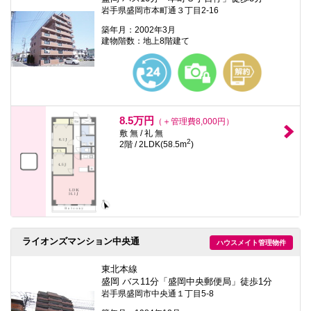
岩手県盛岡市本町通３丁目2-16
築年月：2002年3月
建物階数：地上8階建て
8.5万円
（＋管理費8,000円）
敷 無 / 礼 無
2
2階 / 2LDK(58.5m
)
ライオンズマンション中央通
ハウスメイト管理物件
東北本線
盛岡 バス11分「盛岡中央郵便局」徒歩1分
岩手県盛岡市中央通１丁目5-8