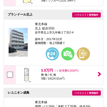
3階 / ワンルーム(31.39m
)
プランドール北上
ハウスメイト管理物件
東北本線
北上 徒歩10分
岩手県北上市九年橋２丁目2-4
築年月：2017年10月
建物階数：地上5階建て
5.9万円
（＋管理費6,000円）
敷 無 / 礼 無
2
5階 / 1K(24.01m
)
レユニオン成島
ハウスメイト管理物件
東北本線
盛岡 バス10分「本町３丁目停」徒歩3分