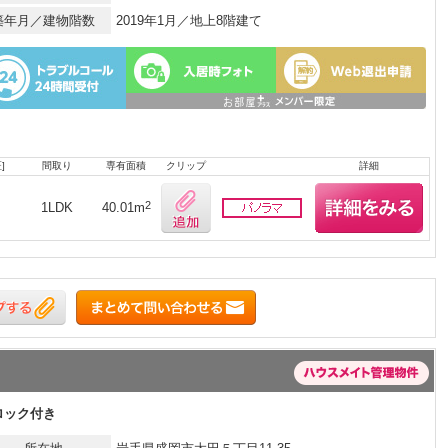
築年月／建物階数
2019年1月／地上8階建て
]
間取り
専有面積
クリップ
詳細
月
2
1LDK
40.01m
ロック付き