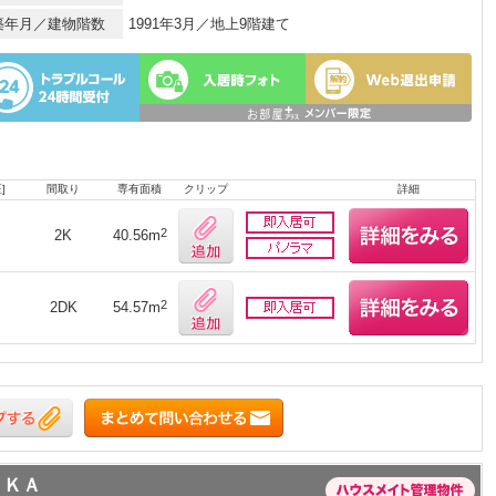
築年月／建物階数
1991年3月／地上9階建て
]
間取り
専有面積
クリップ
詳細
2
2K
40.56m
2
2DK
54.57m
ＯＫＡ