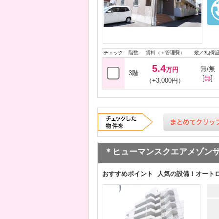
チェック
階数
賃料（＋管理費）
敷／礼[保証
5.4
無/無
万円
3階
[
無
]
（+3,000円）
＊ヒューマンスクエアメゾン
おすすめポイント
人気の設備！オート