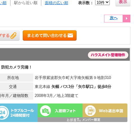
い順
駅から近い順
面積の広い順
表示数：
次へ
 防犯カメラ完備！
所在地
岩手県紫波郡矢巾町大字南矢幅第９地割310
交通
東北本線
矢幅 バス3分「矢巾駅口」徒歩8分
築年月／建物階数
2008年3月／地上3階建て