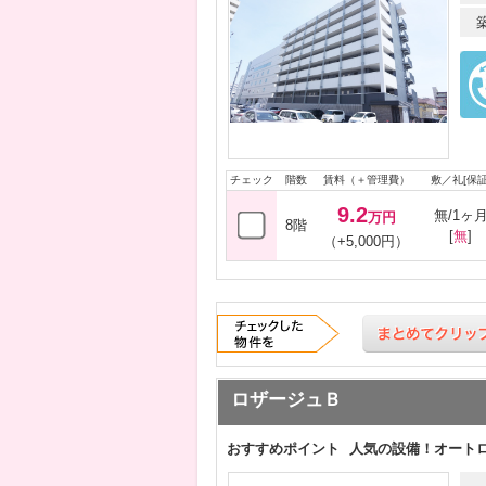
チェック
階数
賃料（＋管理費）
敷／礼[保証
9.2
無/1ヶ
万円
8階
[
無
]
（+5,000円）
ロザージュＢ
おすすめポイント
人気の設備！オート