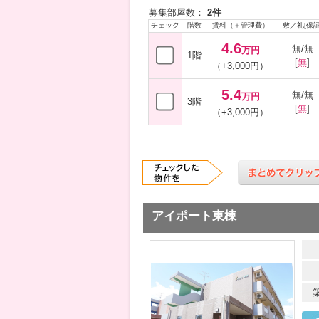
募集部屋数：
2件
チェック
階数
賃料（＋管理費）
敷／礼[保証
4.6
無/無
万円
1階
[
無
]
（+3,000円）
5.4
無/無
万円
3階
[
無
]
（+3,000円）
アイポート東棟