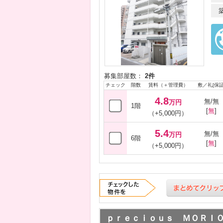
募集部屋数：
2件
チェック
階数
賃料（＋管理費）
敷／礼[保証
4.8
無/無
万円
1階
[
無
]
（+5,000円）
5.4
無/無
万円
6階
[
無
]
（+5,000円）
ｐｒｅｃｉｏｕｓ ＭＯＲＩ