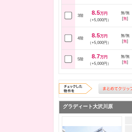
8.5
無/無
万円
3階
[
無
]
（+5,000円）
8.5
無/無
万円
4階
[
無
]
（+5,000円）
8.7
無/無
万円
5階
[
無
]
（+5,000円）
グラディート大沢川原