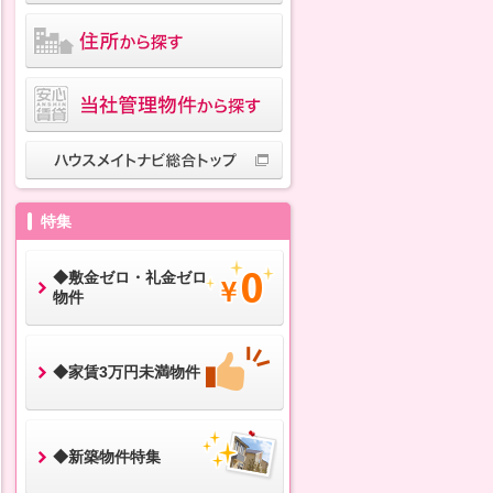
特集
◆敷金ゼロ・礼金ゼロ
物件
◆家賃3万円未満物件
◆新築物件特集