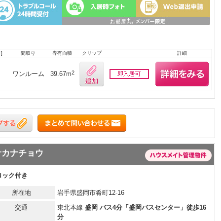
]
間取り
専有面積
クリップ
詳細
2
ワンルーム
39.67m
サカナチョウ
ロック付き
所在地
岩手県盛岡市肴町12-16
交通
東北本線
盛岡 バス4分「盛岡バスセンター」徒歩16
分