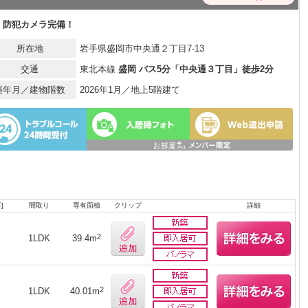
 防犯カメラ完備！
所在地
岩手県盛岡市中央通２丁目7-13
交通
東北本線
盛岡 バス5分「中央通３丁目」徒歩2分
築年月／建物階数
2026年1月／地上5階建て
]
間取り
専有面積
クリップ
詳細
2
1LDK
39.4m
2
1LDK
40.01m