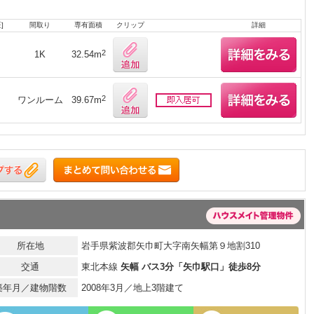
]
間取り
専有面積
クリップ
詳細
2
1K
32.54m
2
ワンルーム
39.67m
所在地
岩手県紫波郡矢巾町大字南矢幅第９地割310
交通
東北本線
矢幅 バス3分「矢巾駅口」徒歩8分
築年月／建物階数
2008年3月／地上3階建て