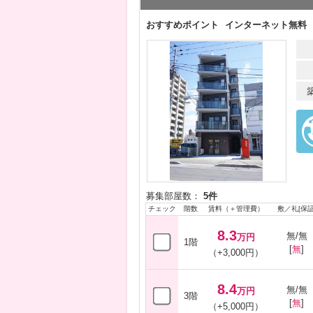
おすすめポイント
インターネット無料
募集部屋数：
5件
チェック
階数
賃料（＋管理費）
敷／礼[保証
8.3
無/無
万円
1階
[
無
]
（+3,000円）
8.4
無/無
万円
3階
[
無
]
（+5,000円）