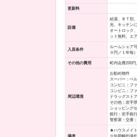
更新料
給湯、ＢＴ別
光、キッチン
設備
オートロック
ット無料、エ
ルームシェア
入居条件
０円／１年毎）
その他の費用
町内会費200円
お勧め物件
スーパー：ベル
コンビニ：ファ
コンビニ：ファ
周辺環境
ドラッグストア
その他：岩手県
ショッピングセ
銀行：岩手銀行
警察署・交番：
★ハウスメイ
備考
※短期解約違