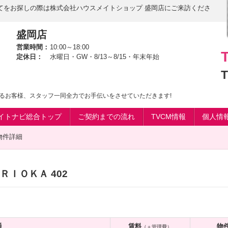
てをお探しの際は株式会社ハウスメイトショップ 盛岡店にご来訪くださ
盛岡店
営業時間：
10:00～18:00
定休日：
水曜日・GW・8/13～8/15・年末年始
T
るお客様、スタッフ一同全力でお手伝いをさせていただきます!
イトナビ総合トップ
ご契約までの流れ
TVCM情報
個人情
物件詳細
ＩＯＫＡ 402
通
賃料
物
（＋管理費）