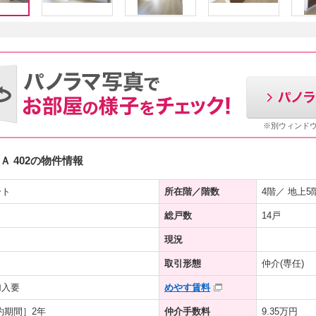
※別ウィンド
 402の物件情報
ート
所在階／階数
4階／ 地上5
総戸数
14戸
現況
取引形態
仲介(専任)
加入要
めやす賃料
約期間］2年
仲介手数料
9.35万円