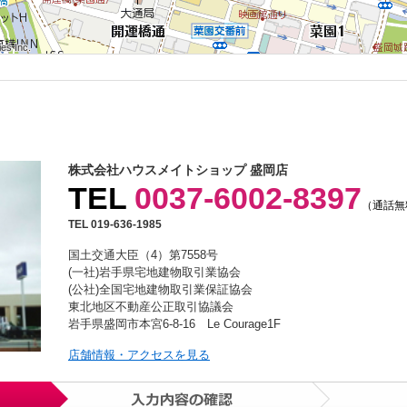
s Inc.
s Inc.
s Inc.
s Inc.
s Inc.
s Inc.
s Inc.
s Inc.
s Inc.
株式会社ハウスメイトショップ 盛岡店
TEL
0037-6002-8397
（通話無
TEL 019-636-1985
国土交通大臣（4）第7558号
(一社)岩手県宅地建物取引業協会
(公社)全国宅地建物取引業保証協会
東北地区不動産公正取引協議会
岩手県盛岡市本宮6-8-16 Le Courage1F
店舗情報・アクセスを見る