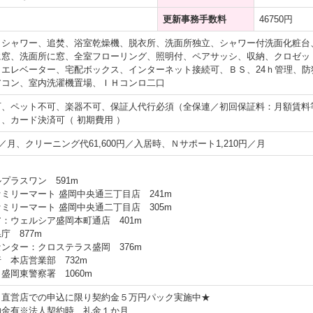
更新事務手数料
46750円
、シャワー、追焚、浴室乾燥機、脱衣所、洗面所独立、シャワー付洗面化粧台
に窓、洗面所に窓、全室フローリング、照明付、ペアサッシ、収納、クロゼッ
、エレベーター、宅配ボックス、インターネット接続可、ＢＳ、24ｈ管理、
アコン、室内洗濯機置場、ＩＨコンロ二口
可、ペット不可、楽器不可、保証人代行必須（全保連／初回保証料：月額賃料
、カード決済可（ 初期費用 ）
／月、クリーニング代61,600円／入居時、Ｎサポート1,210円／月
プラスワン 591m
ミリーマート 盛岡中央通三丁目店 241m
ミリーマート 盛岡中央通二丁目店 305m
：ウェルシア盛岡本町通店 401m
庁 877m
ンター：クロステラス盛岡 376m
 本店営業部 732m
盛岡東警察署 1060m
ト直営店での申込に限り契約金５万円パック実施中★
約金有※法人契約時、礼金１か月