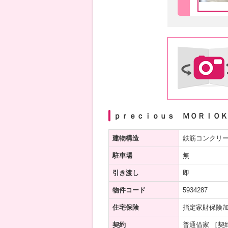
ｐｒｅｃｉｏｕｓ ＭＯＲＩＯＫＡ
建物構造
鉄筋コンクリ
駐車場
無
引き渡し
即
物件コード
5934287
住宅保険
指定家財保険
契約
普通借家 ［契