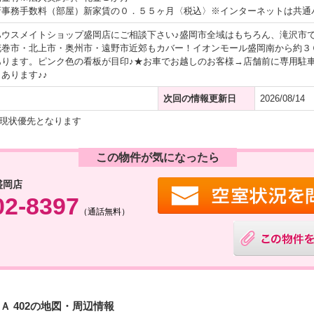
新事務手数料（部屋）新家賃の０．５５ヶ月〈税込〉※インターネットは共通
ハウスメイトショップ盛岡店にご相談下さい♪盛岡市全域はもちろん、滝沢市
花巻市・北上市・奥州市・遠野市近郊もカバー！イオンモール盛岡南から約３
あります。ピンク色の看板が目印♪★お車でお越しのお客様→店舗前に専用駐
あります♪♪
次回の情報更新日
2026/08/14
現状優先となります
この物件が気になったら
盛岡店
02-8397
（通話無料）
 402の地図・周辺情報