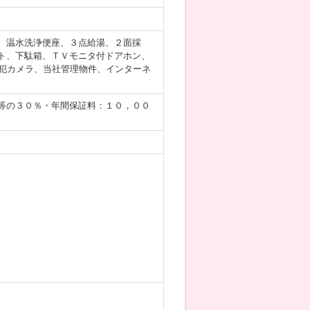
、温水洗浄便座、３点給湯、２面採
ト、下駄箱、ＴＶモニタ付ドアホン、
防犯カメラ、当社管理物件、インターネ
等の３０％・年間保証料：１０，００