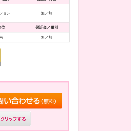
ション
無／無
方位
保証金／敷引
南
無／無