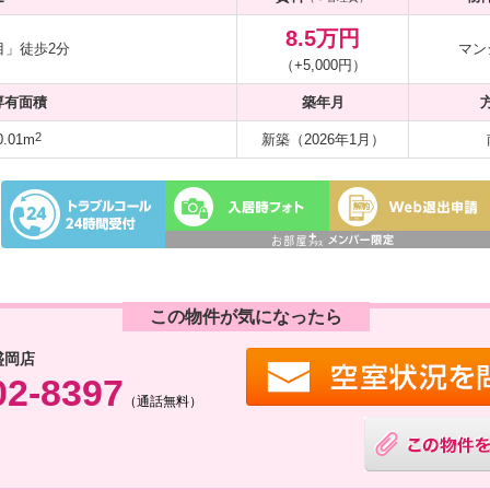
8.5万円
目」徒歩2分
マン
（+5,000円）
専有面積
築年月
2
.01m
新築（2026年1月）
この物件が気になったら
盛岡店
02-8397
（通話無料）