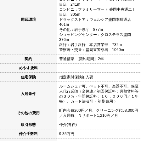
目店 241m
コンビニ：ファミリーマート 盛岡中央通二丁
目店 305m
周辺環境
ドラッグストア：ウェルシア盛岡本町通店
401m
その他：岩手県庁 877m
ショッピングセンター：クロステラス盛岡
376m
銀行：岩手銀行 本店営業部 732m
警察署・交番：盛岡東警察署 1060m
契約
普通借家 ［契約期間］2年
めやす賃料
住宅保険
指定家財保険加入要
ルームシェア可、ペット不可、楽器不可、保証
人代行必須（全保連／初回保証料：月額賃料等
入居条件
の３０％・年間保証料：１０，０００円／１年
毎）、カード決済可（ 初期費用 ）
町内会費200円／月、クリーニング代58,300円
その他の費用
／入居時、Ｎサポート1,210円／月
取引形態
仲介(専任)
仲介手数料
9.35万円