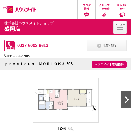
ペ
ペ
こ
こ
こ
ブログ
クリップ
最近見た
ー
ー
こ
こ
こ
情報
した物件
物件
ジ
ジ
か
か
か
の
内
ら
ら
ら
先
を
ヘ
本
フ
株式会社ハウスメイトショップ
メニュー
頭
移
ッ
文
ッ
盛岡店
に
動
ダ
に
タ
な
す
情
な
情
り
る
報
り
報
ま
た
に
ま
に
0037-6002-8613
店舗情報
す。
め
な
す。
な
の
り
り
019-636-1985
リ
ま
ま
ン
す。
す。
ｐｒｅｃｉｏｕｓ ＭＯＲＩＯＫＡ 303
ハウスメイト管理物件
ク
で
す。
ヘ
ッ
ダ
情
報
に
移
動
し
ま
1
/
26
す
2
/
2