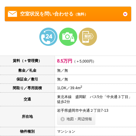
本
文
に
空室状況を問い合わせる
（無料）
移
動
し
ま
す
フ
ッ
タ
情
8.5万円
報
賃料（＋管理費）
（＋5,000円）
に
移
敷金／礼金
無／無
動
保証金／敷引
無／無
し
ま
2
間取り／専用面積
1LDK／39.4m
す
東北本線 盛岡駅 バス5分「中央通３丁目」
交通
徒歩2分
岩手県盛岡市中央通２丁目7-13
所在地
地図・周辺情報
物件種別
マンション