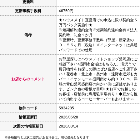
更新料
更新事務手数料
46750円
★ハウスメイト直営店での申込に限り契約金５
万円パック実施中★
※短期解約違約金有※短期解約違約金有※法人
備考
契約時、礼金１か月
※更新時、更新事務手数料（部屋）新家賃の
０．５５ヶ月〈税込〉※インターネットは共通
パスワードでの使用
お部屋探しはハウスメイトショップ盛岡店にご
相談下さい♪盛岡市全域はもちろん、滝沢市で
賃貸物件をお探しの際はぜひ当店へご来店下さ
い！花巻市・北上市・奥州市・遠野市近郊もカ
お店からのコメント
バー！イオンモール盛岡南から約３００ｍ、洋
服の青山盛岡盛南店の向かい側に店舗がありま
す。ピンク色の看板が目印♪★お車でお越しの
お客様→店舗前に専用駐車場有り！◆豆から挽
いて抽出するコーヒーサーバーもあります♪♪
物件コード
5934285
情報更新日
2026/06/28
次回の情報更新日
2026/08/14
各種情報と現状に差異がある場合は、現状優先となります