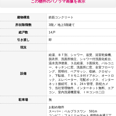
この物件のパノラマ画像を表示
建物構造
鉄筋コンクリート
所在階/階数
3階／ 地上5階建て
総戸数
14戸
引き渡し
即
現況
給湯、ＢＴ別、シャワー、追焚、浴室乾燥機、
脱衣所、洗面所独立、シャワー付洗面化粧台、
温水洗浄便座、３点給湯、３面採光、バルコニ
ー、キッチンに窓、洗面所に窓、全室フローリ
ング、照明付、ペアサッシ、収納、クロゼッ
設備
ト、下駄箱、ＴＶモニタ付ドアホン、オートロ
ック、エレベーター、宅配ボックス、インター
ネット接続可、ＢＳ、24ｈ管理、防犯カメ
ラ、当社管理物件、インターネット無料、エア
コン、室内洗濯機置場、ＩＨコンロ二口
駐車場
無
お勧め物件
スーパー：ベルプラスワン 591m
コンビニ：ファミリーマート 盛岡中央通三丁