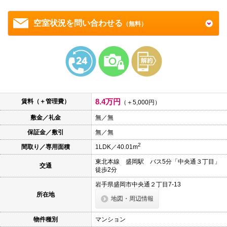
本
文
に
空室状況を問い合わせる
（無料）
移
動
し
ま
す
フ
ッ
タ
情
8.4万円
報
賃料（＋管理費）
（＋5,000円）
に
移
敷金／礼金
無／無
動
保証金／敷引
無／無
し
ま
2
間取り／専用面積
1LDK／40.01m
す
東北本線 盛岡駅 バス5分「中央通３丁目」
交通
徒歩2分
岩手県盛岡市中央通２丁目7-13
所在地
地図・周辺情報
物件種別
マンション