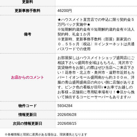
更新料
更新事務手数料
46200円
★ハウスメイト直営店での申込に限り契約金５
万円パック実施中★
※短期解約違約金有※短期解約違約金有※法人
備考
契約時、礼金１か月
※更新時、更新事務手数料（部屋）新家賃の
０．５５ヶ月〈税込〉※インターネットは共通
パスワードでの使用
お部屋探しはハウスメイトショップ盛岡店にご
相談下さい♪盛岡市全域はもちろん、滝沢市で
賃貸物件をお探しの際はぜひ当店へご来店下さ
い！花巻市・北上市・奥州市・遠野市近郊もカ
お店からのコメント
バー！イオンモール盛岡南から約３００ｍ、洋
服の青山盛岡盛南店の向かい側に店舗がありま
す。ピンク色の看板が目印♪★お車でお越しの
お客様→店舗前に専用駐車場有り！◆豆から挽
いて抽出するコーヒーサーバーもあります♪♪
物件コード
5934284
情報更新日
2026/06/28
次回の情報更新日
2026/08/15
各種情報と現状に差異がある場合は、現状優先となります