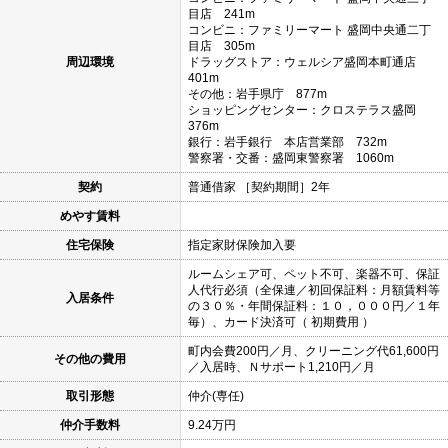
目店 241m
コンビニ：ファミリーマート 盛岡中央通二丁
目店 305m
周辺環境
ドラッグストア：ウェルシア盛岡本町通店
401m
その他：岩手県庁 877m
ショッピングセンター：クロステラス盛岡
376m
銀行：岩手銀行 本店営業部 732m
警察署・交番：盛岡東警察署 1060m
契約
普通借家 ［契約期間］2年
めやす賃料
住宅保険
指定家財保険加入要
ルームシェア可、ペット不可、楽器不可、保証
人代行必須（全保連／初回保証料：月額賃料等
入居条件
の３０％・年間保証料：１０，０００円／１年
毎）、カード決済可（ 初期費用 ）
町内会費200円／月、クリーニング代61,600円
その他の費用
／入居時、Ｎサポート1,210円／月
取引形態
仲介(専任)
仲介手数料
9.24万円