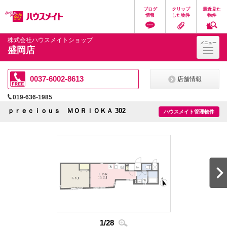
ペ
ペ
こ
こ
こ
ブログ
クリップ
最近見た
ー
ー
こ
こ
こ
情報
した物件
物件
ジ
ジ
か
か
か
の
内
ら
ら
ら
先
を
ヘ
本
フ
株式会社ハウスメイトショップ
メニュー
頭
移
ッ
文
ッ
盛岡店
に
動
ダ
に
タ
な
す
情
な
情
り
る
報
り
報
ま
た
に
ま
に
0037-6002-8613
店舗情報
す。
め
な
す。
な
の
り
り
019-636-1985
リ
ま
ま
ン
す。
す。
ｐｒｅｃｉｏｕｓ ＭＯＲＩＯＫＡ 302
ハウスメイト管理物件
ク
で
す。
ヘ
ッ
ダ
情
報
に
移
動
し
ま
1
/
28
す
2
/
2