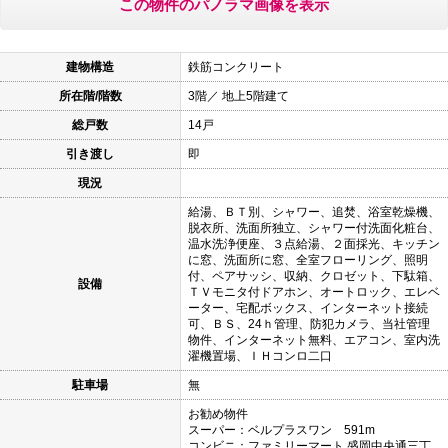
この物件のパノラマ画像を表示
建物構造
鉄筋コンクリート
所在階/階数
3階／ 地上5階建て
総戸数
14戸
引き渡し
即
現況
給湯、ＢＴ別、シャワー、追焚、浴室乾燥機、
脱衣所、洗面所独立、シャワー付洗面化粧台、
温水洗浄便座、３点給湯、２面採光、キッチン
に窓、洗面所に窓、全室フローリング、照明
付、ペアサッシ、収納、クロゼット、下駄箱、
設備
ＴＶモニタ付ドアホン、オートロック、エレベ
ーター、宅配ボックス、インターネット接続
可、ＢＳ、24ｈ管理、防犯カメラ、当社管理
物件、インターネット無料、エアコン、室内洗
濯機置場、ＩＨコンロ二口
駐車場
無
お勧め物件
スーパー：ベルプラスワン 591m
コンビニ：ファミリーマート 盛岡中央通三丁