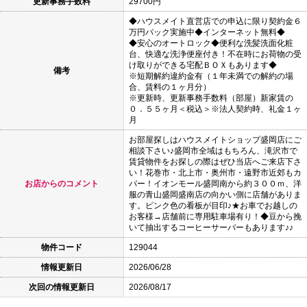
更新事務手数料
29700円
◆ハウスメイト直営店での申込に限り契約金６
万円パック実施中◆インターネット無料◆
◆安心のオートロック◆便利な洗髪洗面化粧
台、快適な洗浄便座付き！不在時にお荷物の受
け取りができる宅配ＢＯＸもあります◆
備考
※短期解約違約金有（１年未満での解約の場
合、賃料の１ヶ月分）
※更新時、更新事務手数料（部屋）新家賃の
０．５５ヶ月＜税込＞※法人契約時、礼金１ヶ
月
お部屋探しはハウスメイトショップ盛岡店にご
相談下さい♪盛岡市全域はもちろん、滝沢市で
賃貸物件をお探しの際はぜひ当店へご来店下さ
い！花巻市・北上市・奥州市・遠野市近郊もカ
お店からのコメント
バー！イオンモール盛岡南から約３００ｍ、洋
服の青山盛岡盛南店の向かい側に店舗がありま
す。ピンク色の看板が目印♪★お車でお越しの
お客様→店舗前に専用駐車場有り！◆豆から挽
いて抽出するコーヒーサーバーもあります♪♪
物件コード
129044
情報更新日
2026/06/28
次回の情報更新日
2026/08/17