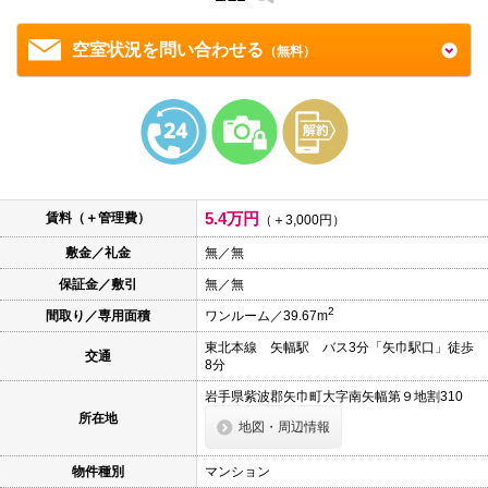
本
文
に
空室状況を問い合わせる
（無料）
移
動
し
ま
す
フ
ッ
タ
情
5.4万円
報
賃料（＋管理費）
（＋3,000円）
に
移
敷金／礼金
無／無
動
保証金／敷引
無／無
し
ま
2
間取り／専用面積
ワンルーム／39.67m
す
東北本線 矢幅駅 バス3分「矢巾駅口」徒歩
交通
8分
岩手県紫波郡矢巾町大字南矢幅第９地割310
所在地
地図・周辺情報
物件種別
マンション