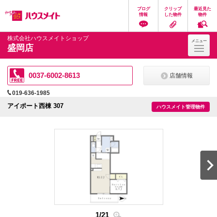
ペ
ペ
こ
こ
こ
ブログ
クリップ
最近見た
ー
ー
こ
こ
こ
情報
した物件
物件
ジ
ジ
か
か
か
の
内
ら
ら
ら
先
を
ヘ
本
フ
株式会社ハウスメイトショップ
メニュー
頭
移
ッ
文
ッ
盛岡店
に
動
ダ
に
タ
な
す
情
な
情
り
る
報
り
報
ま
た
に
ま
に
0037-6002-8613
店舗情報
す。
め
な
す。
な
の
り
り
019-636-1985
リ
ま
ま
ン
す。
す。
アイポート西棟 307
ハウスメイト管理物件
ク
で
す。
ヘ
ッ
ダ
情
報
に
移
動
し
ま
2
/
2
す
1
/
21