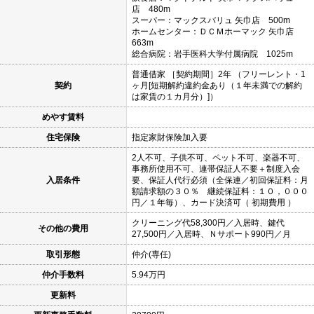
店 480m
スーパー：マックスバリュ 矢巾店 500m
ホームセンター：ＤＣＭホーマック 矢巾店
663m
総合病院：岩手医科大学付属病院 1025m
普通借家 ［契約期間］2年 （フリーレント・1
契約
ヶ月[短期解約違約金あり（１年未満での解約
は家賃の１カ月分）]）
めやす賃料
住宅保険
指定家財保険加入要
2人不可、子供不可、ペット不可、楽器不可、
事務所使用不可、連帯保証人不要＋制度入会
入居条件
要、保証人代行必須（全保連／初回保証料：月
額請求額の３０％ 継続保証料：１０，０００
円／１年毎）、カード決済可（ 初期費用 ）
クリーニング代58,300円／入居時、鍵代
その他の費用
27,500円／入居時、Ｎサポート990円／月
取引形態
仲介(専任)
仲介手数料
5.94万円
更新料