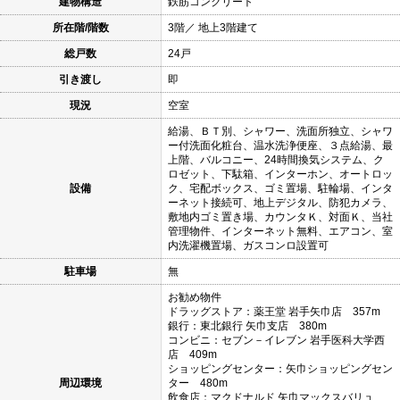
建物構造
鉄筋コンクリート
所在階/階数
3階／ 地上3階建て
総戸数
24戸
引き渡し
即
現況
空室
給湯、ＢＴ別、シャワー、洗面所独立、シャワ
ー付洗面化粧台、温水洗浄便座、３点給湯、最
上階、バルコニー、24時間換気システム、ク
ロゼット、下駄箱、インターホン、オートロッ
設備
ク、宅配ボックス、ゴミ置場、駐輪場、インタ
ーネット接続可、地上デジタル、防犯カメラ、
敷地内ゴミ置き場、カウンタＫ、対面Ｋ、当社
管理物件、インターネット無料、エアコン、室
内洗濯機置場、ガスコンロ設置可
駐車場
無
お勧め物件
ドラッグストア：薬王堂 岩手矢巾店 357m
銀行：東北銀行 矢巾支店 380m
コンビニ：セブン－イレブン 岩手医科大学西
店 409m
ショッピングセンター：矢巾ショッピングセン
周辺環境
ター 480m
飲食店：マクドナルド 矢巾マックスバリュ