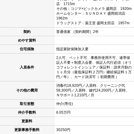
店 1715m
その他：コジマ×ビックカメラ 盛岡店 1920m
ホームセンター：ＳＵＮＤＡＹ 盛岡前潟店
1962m
ドラッグストア：薬王堂 盛岡太田店 1957m
契約
普通借家 ［契約期間］2年
めやす賃料
住宅保険
指定家財保険加入要
2人可、ペット不可、事務所使用不可、連帯保
証人不要＋制度入会要、保証人代行必須（オリ
入居条件
コフォレントインシュア／保証料：請求月額の
１ヶ月分（最低保証料２万円）継続保証料１万
円／年）、カード決済可（ 初期費用 ）
消毒代18,920円／入居時、クリーニング代
その他の費用
58,300円／入居時、鍵代24,200円／入居時、
Ｎサポート1,210円／月
取引形態
仲介(専任)
仲介手数料
6.05万円
更新料
更新事務手数料
30250円