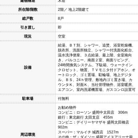
建物構造
木造
所在階/階数
2階／ 地上2階建て
総戸数
8戸
引き渡し
即
現況
空室
給湯、ＢＴ別、シャワー、追焚、浴室乾燥機、
脱衣所、洗面所独立、シャワー付洗面化粧台、
温水洗浄便座、３点給湯、最上階、全室南向
き、バルコニー、南面２室、南面リビング、
24時間換気システム、下駄箱、ウォークイン
設備
クロゼット、物置、ＴＶモニタ付ドアホン、オ
ートロック、ゴミ置場、駐輪場、地上デジタ
ル、ＢＳ、24ｈ管理、敷地内ゴミ置き場、カ
ウンタＫ、対面Ｋ、当社管理物件、浴室暖房、
エアコン、室内洗濯機置場、ガスコンロ設置可
駐車場
付無料
お勧め物件
コンビニ：ローソン 盛岡中太田店 306m
銀行：東北銀行 太田支店 455m
コンビニ：デイリーヤマザキ 盛岡太田橋店
902m
スーパー：マルイチ 城西店 1527m
周辺環境
その他：ザ・ダイソー 盛岡アイスアリーナ前