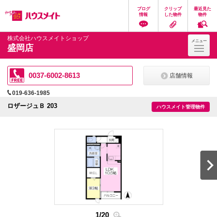
ペ
ペ
こ
こ
こ
ブログ
クリップ
最近見た
ー
ー
こ
こ
こ
情報
した物件
物件
ジ
ジ
か
か
か
の
内
ら
ら
ら
先
を
ヘ
本
フ
株式会社ハウスメイトショップ
メニュー
頭
移
ッ
文
ッ
盛岡店
に
動
ダ
に
タ
な
す
情
な
情
り
る
報
り
報
ま
た
に
ま
に
0037-6002-8613
店舗情報
す。
め
な
す。
な
の
り
り
019-636-1985
リ
ま
ま
ン
す。
す。
ロザージュＢ 203
ハウスメイト管理物件
ク
で
す。
ヘ
ッ
ダ
情
報
に
移
動
し
ま
す
1
/
20
2
/
2