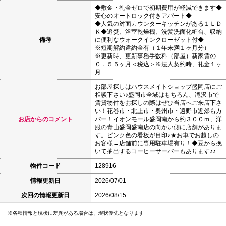
◆敷金・礼金ゼロで初期費用が軽減できます◆
安心のオートロック付きアパート◆
◆人気の対面カウンターキッチンがある１ＬＤ
Ｋ◆追焚、浴室乾燥機、洗髪洗面化粧台、収納
備考
に便利なウォークインクローゼット付◆
※短期解約違約金有（１年未満１ヶ月分）
※更新時、更新事務手数料（部屋）新家賃の
０．５５ヶ月＜税込＞※法人契約時、礼金１ヶ
月
お部屋探しはハウスメイトショップ盛岡店にご
相談下さい♪盛岡市全域はもちろん、滝沢市で
賃貸物件をお探しの際はぜひ当店へご来店下さ
い！花巻市・北上市・奥州市・遠野市近郊もカ
お店からのコメント
バー！イオンモール盛岡南から約３００ｍ、洋
服の青山盛岡盛南店の向かい側に店舗がありま
す。ピンク色の看板が目印♪★お車でお越しの
お客様→店舗前に専用駐車場有り！◆豆から挽
いて抽出するコーヒーサーバーもあります♪♪
物件コード
128916
情報更新日
2026/07/01
次回の情報更新日
2026/08/15
各種情報と現状に差異がある場合は、現状優先となります