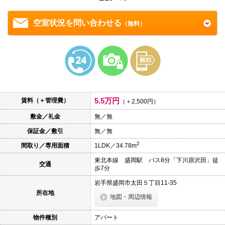
本
文
に
空室状況を問い合わせる
（無料）
移
動
し
ま
す
フ
ッ
タ
情
5.5万円
報
賃料（＋管理費）
（＋2,500円）
に
移
敷金／礼金
無／無
動
保証金／敷引
無／無
し
ま
2
間取り／専用面積
1LDK／34.78m
す
東北本線 盛岡駅 バス8分「下川原沢田」徒
交通
歩7分
岩手県盛岡市太田５丁目11-35
所在地
地図・周辺情報
物件種別
アパート